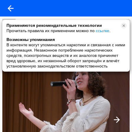
НАТАША ОРЛОВА поёт очень клёво!
Применяются рекомендательные технологии
added a photo
Прочитать правила их применении можно по
ссылке
.
07 Jan в 14:04
Возможны упоминания
В контенте могут упоминаться наркотики и связанная с ними
информация. Незаконное потребление наркотических
средств, психотропных веществ и их аналогов причиняет
вред здоровью, их незаконный оборот запрещён и влечёт
установленную законодательством ответственность