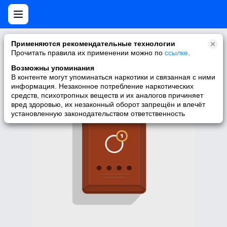
Нет мобильной версии
Применяются рекомендательные технологии
Прочитать правила их применении можно по
ссылке
.
У запрашиваемой вами страницы нет версии для мобильных
устройств. Для её просмотра вы можете перейти на полную
Возможны упоминания
версию Моего Мира.
В контенте могут упоминаться наркотики и связанная с ними
информация. Незаконное потребление наркотических
Перейти на полную версию
средств, психотропных веществ и их аналогов причиняет
вред здоровью, их незаконный оборот запрещён и влечёт
установленную законодательством ответственность