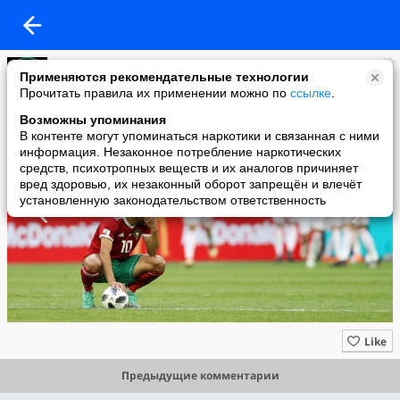
PIN-UP.BET Ставки на спорт
Применяются рекомендательные технологии
added a photo
Прочитать правила их применении можно по
ссылке
.
16 Jun в 11:24
Возможны упоминания
В контенте могут упоминаться наркотики и связанная с ними
информация. Незаконное потребление наркотических
средств, психотропных веществ и их аналогов причиняет
вред здоровью, их незаконный оборот запрещён и влечёт
установленную законодательством ответственность
Like
Предыдущие комментарии