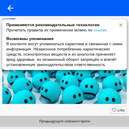
Счастье своими руками
Применяются рекомендательные технологии
added a photo
Прочитать правила их применении можно по
ссылке
.
22 May в 11:40
Возможны упоминания
В контенте могут упоминаться наркотики и связанная с ними
информация. Незаконное потребление наркотических
средств, психотропных веществ и их аналогов причиняет
вред здоровью, их незаконный оборот запрещён и влечёт
установленную законодательством ответственность
Like
Предыдущие комментарии