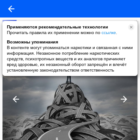
Счастье своими руками
Применяются рекомендательные технологии
added a photo
Прочитать правила их применении можно по
ссылке
.
10 Aug в 12:06
Возможны упоминания
В контенте могут упоминаться наркотики и связанная с ними
информация. Незаконное потребление наркотических
средств, психотропных веществ и их аналогов причиняет
вред здоровью, их незаконный оборот запрещён и влечёт
установленную законодательством ответственность