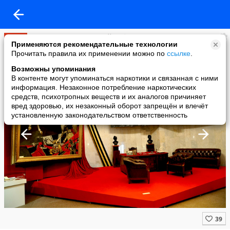
75-я годовщина Великой Победы
Применяются рекомендательные технологии
added a photo
Прочитать правила их применении можно по
ссылке
.
10 Feb в 13:37
Возможны упоминания
В контенте могут упоминаться наркотики и связанная с ними
информация. Незаконное потребление наркотических
средств, психотропных веществ и их аналогов причиняет
вред здоровью, их незаконный оборот запрещён и влечёт
установленную законодательством ответственность