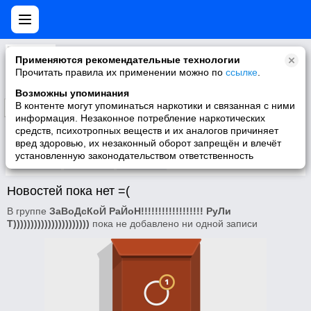
ЗаВоДсКоЙ РаЙоН!!!!!!!!!!!!!!!!!! РуЛиТ))))))))))))))))))))))
Применяются рекомендательные технологии
Самое культовое место в Белоруси!!!!!!!!!!!!
Прочитать правила их применении можно по
ссылке
.
Возможны упоминания
В контенте могут упоминаться наркотики и связанная с ними
Подписаться
информация. Незаконное потребление наркотических
средств, психотропных веществ и их аналогов причиняет
вред здоровью, их незаконный оборот запрещён и влечёт
установленную законодательством ответственность
Участники
О группе
Видео
Новостей пока нет =(
В группе
ЗаВоДсКоЙ РаЙоН!!!!!!!!!!!!!!!!!! РуЛи
Т))))))))))))))))))))))
пока не добавлено ни одной записи