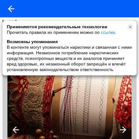
СУДАРУШКА - Клуб русского традиционного рукоделия
Применяются рекомендательные технологии
added a photo
Прочитать правила их применении можно по
ссылке
.
25 Mar в 08:23
Возможны упоминания
В контенте могут упоминаться наркотики и связанная с ними
информация. Незаконное потребление наркотических
средств, психотропных веществ и их аналогов причиняет
вред здоровью, их незаконный оборот запрещён и влечёт
установленную законодательством ответственность