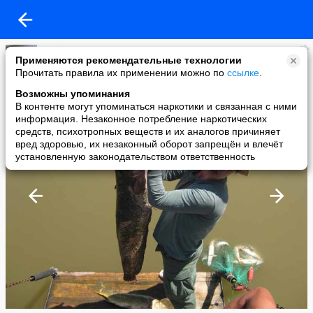
Рыбалка, охота и отдых в России!
Применяются рекомендательные технологии
added a photo
Прочитать правила их применении можно по
ссылке
.
17 Jul в 23:55
Возможны упоминания
В контенте могут упоминаться наркотики и связанная с ними
информация. Незаконное потребление наркотических
средств, психотропных веществ и их аналогов причиняет
вред здоровью, их незаконный оборот запрещён и влечёт
установленную законодательством ответственность