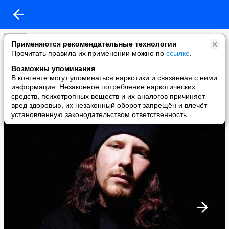
Slipknot Stone Sour MurderDolls Лучшие!!!!!!
Применяются рекомендательные технологии
added a photo
Прочитать правила их применении можно по
ссылке
.
09 Sep в 00:12
Возможны упоминания
В контенте могут упоминаться наркотики и связанная с ними
информация. Незаконное потребление наркотических
средств, психотропных веществ и их аналогов причиняет
вред здоровью, их незаконный оборот запрещён и влечёт
установленную законодательством ответственность