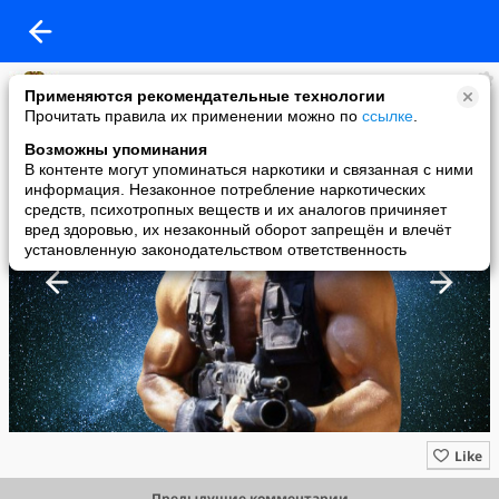
История Саратова
Применяются рекомендательные технологии
added a photo
Прочитать правила их применении можно по
ссылке
.
13 May в 21:12
Возможны упоминания
В контенте могут упоминаться наркотики и связанная с ними
информация. Незаконное потребление наркотических
средств, психотропных веществ и их аналогов причиняет
вред здоровью, их незаконный оборот запрещён и влечёт
установленную законодательством ответственность
Like
Предыдущие комментарии