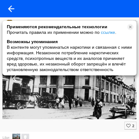
История Саратова
Применяются рекомендательные технологии
added a photo
Прочитать правила их применении можно по
ссылке
.
27 Feb в 12:05
Возможны упоминания
В контенте могут упоминаться наркотики и связанная с ними
информация. Незаконное потребление наркотических
средств, психотропных веществ и их аналогов причиняет
вред здоровью, их незаконный оборот запрещён и влечёт
установленную законодательством ответственность
Like: