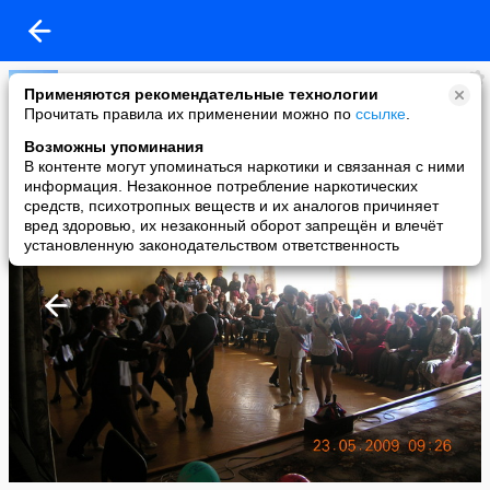
Школа №5 г.Николаевск-на-Амуре!
Применяются рекомендательные технологии
added a photo
Прочитать правила их применении можно по
ссылке
.
26 May в 04:39
Возможны упоминания
В контенте могут упоминаться наркотики и связанная с ними
информация. Незаконное потребление наркотических
средств, психотропных веществ и их аналогов причиняет
вред здоровью, их незаконный оборот запрещён и влечёт
установленную законодательством ответственность