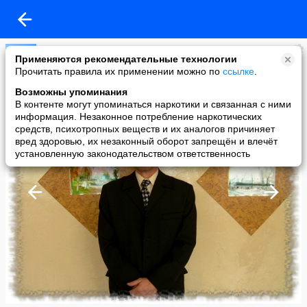
Школа №5 г.Николаевск-на-Амуре!
Применяются рекомендательные технологии
added a photo
Прочитать правила их применении можно по
ссылке
.
02 Apr в 05:14
Возможны упоминания
В контенте могут упоминаться наркотики и связанная с ними
информация. Незаконное потребление наркотических
средств, психотропных веществ и их аналогов причиняет
вред здоровью, их незаконный оборот запрещён и влечёт
установленную законодательством ответственность