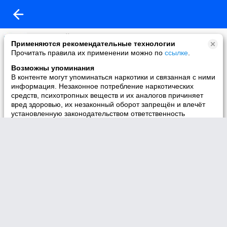
Оставь свой след
Применяются рекомендательные технологии
07-10-2009 01:12
Прочитать правила их применении можно по
ссылке
.
Как вам Киевское шоссе после ремонта? Жалко , что теперь въезд в
Возможны упоминания
Селятино и Апрелевку только через мосты, раньше удобненький заезд
В контенте могут упоминаться наркотики и связанная с ними
был в Селятино с трассы у Дубравы ( мне прямо рядом с домом), но зато
информация. Незаконное потребление наркотических
теперь безопасно!
средств, психотропных веществ и их аналогов причиняет
вред здоровью, их незаконный оборот запрещён и влечёт
установленную законодательством ответственность