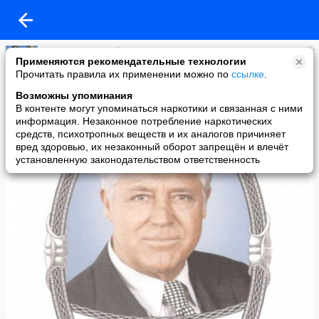
Севастопольский Гранит
Применяются рекомендательные технологии
added a photo
Прочитать правила их применении можно по
ссылке
.
11 Jan в 03:02
Возможны упоминания
В контенте могут упоминаться наркотики и связанная с ними
информация. Незаконное потребление наркотических
средств, психотропных веществ и их аналогов причиняет
вред здоровью, их незаконный оборот запрещён и влечёт
установленную законодательством ответственность