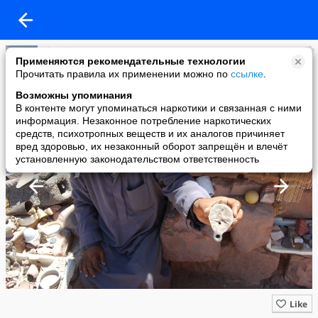
Shanin.Ru Путешествия - для взрослых!
Применяются рекомендательные технологии
added a photo
Прочитать правила их применении можно по
ссылке
.
18 Jul в 11:55
Возможны упоминания
В контенте могут упоминаться наркотики и связанная с ними
информация. Незаконное потребление наркотических
средств, психотропных веществ и их аналогов причиняет
вред здоровью, их незаконный оборот запрещён и влечёт
установленную законодательством ответственность
Like