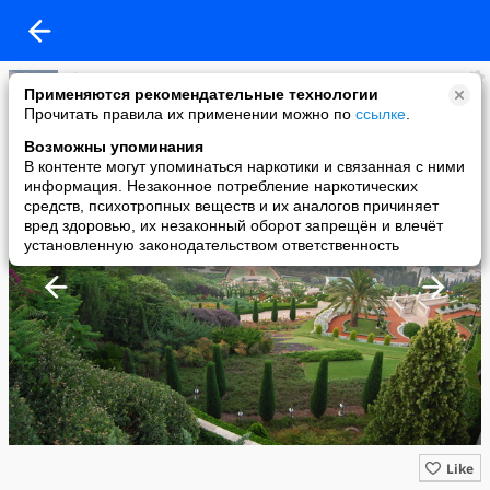
Shanin.Ru Путешествия - для взрослых!
Применяются рекомендательные технологии
added a photo
Прочитать правила их применении можно по
ссылке
.
18 Jul в 11:59
Возможны упоминания
В контенте могут упоминаться наркотики и связанная с ними
информация. Незаконное потребление наркотических
средств, психотропных веществ и их аналогов причиняет
вред здоровью, их незаконный оборот запрещён и влечёт
установленную законодательством ответственность
Like