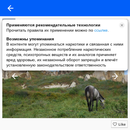
Shanin.Ru Путешествия - для взрослых!
Применяются рекомендательные технологии
added a photo
Прочитать правила их применении можно по
ссылке
.
18 Jul в 10:48
Возможны упоминания
В контенте могут упоминаться наркотики и связанная с ними
информация. Незаконное потребление наркотических
средств, психотропных веществ и их аналогов причиняет
вред здоровью, их незаконный оборот запрещён и влечёт
установленную законодательством ответственность
Like