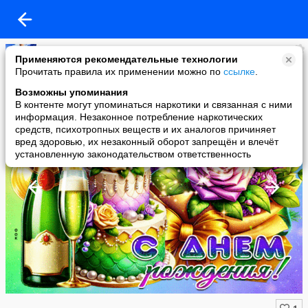
Копилочка: все самое интересное,полезное, красивое!!!
Применяются рекомендательные технологии
added a photo
Прочитать правила их применении можно по
ссылке
.
08 May в 12:57
Возможны упоминания
В контенте могут упоминаться наркотики и связанная с ними
информация. Незаконное потребление наркотических
средств, психотропных веществ и их аналогов причиняет
вред здоровью, их незаконный оборот запрещён и влечёт
установленную законодательством ответственность