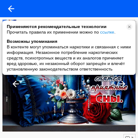
Копилочка: все самое интересное,полезное, красивое!!!
Применяются рекомендательные технологии
added a photo
Прочитать правила их применении можно по
ссылке
.
08 May в 13:03
Возможны упоминания
В контенте могут упоминаться наркотики и связанная с ними
информация. Незаконное потребление наркотических
средств, психотропных веществ и их аналогов причиняет
вред здоровью, их незаконный оборот запрещён и влечёт
установленную законодательством ответственность