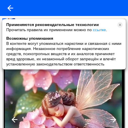
Копилочка: все самое интересное,полезное, красивое!!!
Применяются рекомендательные технологии
added a photo
Прочитать правила их применении можно по
ссылке
.
06 Jun в 11:27
Возможны упоминания
В контенте могут упоминаться наркотики и связанная с ними
информация. Незаконное потребление наркотических
средств, психотропных веществ и их аналогов причиняет
вред здоровью, их незаконный оборот запрещён и влечёт
установленную законодательством ответственность