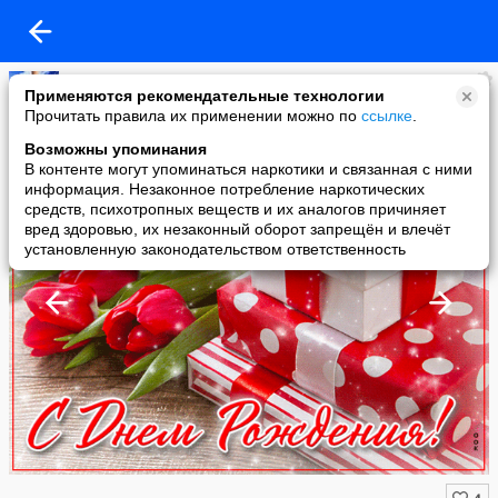
Копилочка: все самое интересное,полезное, красивое!!!
Применяются рекомендательные технологии
added a photo
Прочитать правила их применении можно по
ссылке
.
07 Jun в 12:01
Возможны упоминания
В контенте могут упоминаться наркотики и связанная с ними
информация. Незаконное потребление наркотических
средств, психотропных веществ и их аналогов причиняет
вред здоровью, их незаконный оборот запрещён и влечёт
установленную законодательством ответственность