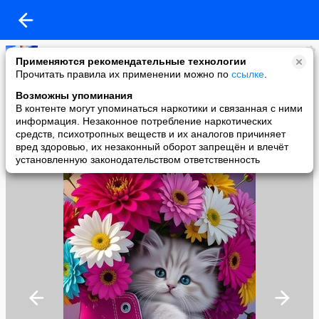
Копилочка: все самое интересное,полезное, красивое!!!
Применяются рекомендательные технологии
added a photo
Прочитать правила их применении можно по
ссылке
.
08 Jun в 23:56
Возможны упоминания
В контенте могут упоминаться наркотики и связанная с ними
информация. Незаконное потребление наркотических
средств, психотропных веществ и их аналогов причиняет
вред здоровью, их незаконный оборот запрещён и влечёт
установленную законодательством ответственность