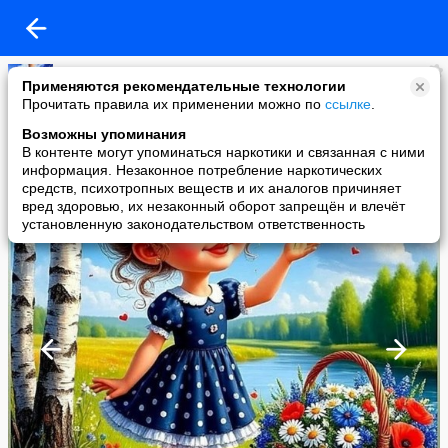
Копилочка: все самое интересное,полезное, красивое!!!
Применяются рекомендательные технологии
added a photo
Прочитать правила их применении можно по
ссылке
.
08 Jun в 23:56
Возможны упоминания
В контенте могут упоминаться наркотики и связанная с ними
информация. Незаконное потребление наркотических
средств, психотропных веществ и их аналогов причиняет
вред здоровью, их незаконный оборот запрещён и влечёт
установленную законодательством ответственность