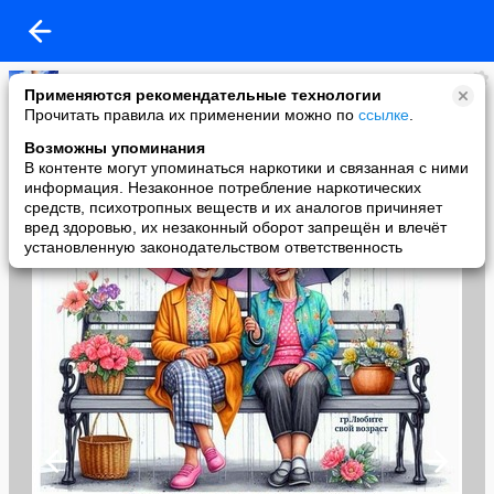
Копилочка: все самое интересное,полезное, красивое!!!
Применяются рекомендательные технологии
added a photo
Прочитать правила их применении можно по
ссылке
.
09 Jun в 15:00
Возможны упоминания
В контенте могут упоминаться наркотики и связанная с ними
информация. Незаконное потребление наркотических
средств, психотропных веществ и их аналогов причиняет
вред здоровью, их незаконный оборот запрещён и влечёт
установленную законодательством ответственность