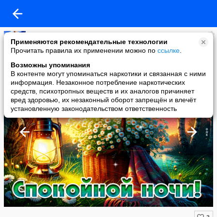
Копилочка: все самое интересное,полезное, красивое!!!
Применяются рекомендательные технологии
added a photo
Прочитать правила их применении можно по
ссылке
.
11 Jun в 12:57
Возможны упоминания
В контенте могут упоминаться наркотики и связанная с ними
информация. Незаконное потребление наркотических
средств, психотропных веществ и их аналогов причиняет
вред здоровью, их незаконный оборот запрещён и влечёт
установленную законодательством ответственность