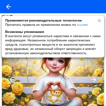
Копилочка: все самое интересное,полезное, красивое!!!
Применяются рекомендательные технологии
added a photo
Прочитать правила их применении можно по
ссылке
.
11 Jun в 23:32
Возможны упоминания
В контенте могут упоминаться наркотики и связанная с ними
информация. Незаконное потребление наркотических
средств, психотропных веществ и их аналогов причиняет
вред здоровью, их незаконный оборот запрещён и влечёт
установленную законодательством ответственность