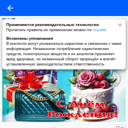
Копилочка: все самое интересное,полезное, красивое!!!
Применяются рекомендательные технологии
added a photo
Прочитать правила их применении можно по
ссылке
.
13 Jun в 10:36
Возможны упоминания
В контенте могут упоминаться наркотики и связанная с ними
информация. Незаконное потребление наркотических
средств, психотропных веществ и их аналогов причиняет
вред здоровью, их незаконный оборот запрещён и влечёт
установленную законодательством ответственность