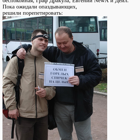
беспокойная, Граф Дракула, Евгений NewA и Дейл.
Пока ожидали опаздывающих,
решили порепетировать: