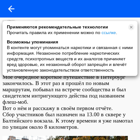
Дмитрий Турусин (dmix)
Применяются рекомендательные технологии
06-10-2008 07:23
Прочитать правила их применении можно по
ссылке
.
Петербургская встреча сообщества. Часть 1. Флеш-моб
Возможны упоминания
В контенте могут упоминаться наркотики и связанная с ними
информация. Незаконное потребление наркотических
средств, психотропных веществ и их аналогов причиняет
вред здоровью, их незаконный оборот запрещён и влечёт
установленную законодательством ответственность
Моё очередное короткое путешествие в Петербург
закончилось. В этот раз я прошёл по новым
маршрутам, побывал на встрече сообщества и был
свидетелем интригующего действа под названием
флеш-моб.
Вот о нём и расскажу в своём первом отчёте.
Сбор участников был назначен на 13.00 в сквере у
Балтийского вокзала. К этому времени я уже намотал
по улицам около 8 километров.