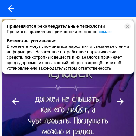
Цитаты, стихи, истории, притчи, юмор
Применяются рекомендательные технологии
added a photo
Прочитать правила их применении можно по
ссылке
.
18 Apr в 23:15
Возможны упоминания
В контенте могут упоминаться наркотики и связанная с ними
информация. Незаконное потребление наркотических
средств, психотропных веществ и их аналогов причиняет
вред здоровью, их незаконный оборот запрещён и влечёт
установленную законодательством ответственность