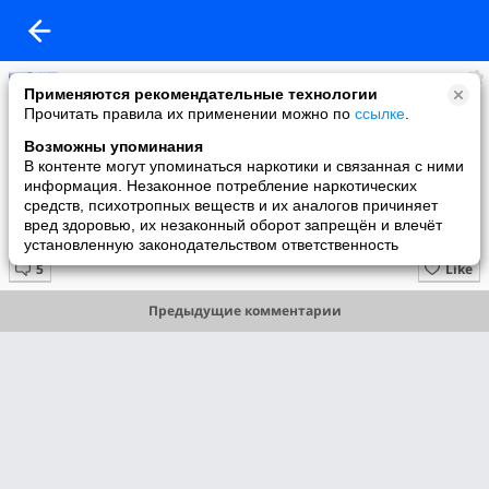
Ташкент
Применяются рекомендательные технологии
added a photo
Прочитать правила их применении можно по
ссылке
.
12 Nov в 14:15
Возможны упоминания
В контенте могут упоминаться наркотики и связанная с ними
информация. Незаконное потребление наркотических
средств, психотропных веществ и их аналогов причиняет
вред здоровью, их незаконный оборот запрещён и влечёт
Студенты ТашшПИ
установленную законодательством ответственность
Like
Предыдущие комментарии