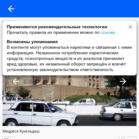
Ташкент
Применяются рекомендательные технологии
added a photo
Прочитать правила их применении можно по
ссылке
.
14 Nov в 16:47
Возможны упоминания
В контенте могут упоминаться наркотики и связанная с ними
информация. Незаконное потребление наркотических
средств, психотропных веществ и их аналогов причиняет
вред здоровью, их незаконный оборот запрещён и влечёт
установленную законодательством ответственность
Медресе Кукельдаш