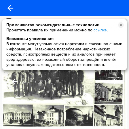
Таллинское ВВПСУ
Применяются рекомендательные технологии
added a photo
Прочитать правила их применении можно по
ссылке
.
21 May в 19:34
Возможны упоминания
В контенте могут упоминаться наркотики и связанная с ними
информация. Незаконное потребление наркотических
средств, психотропных веществ и их аналогов причиняет
вред здоровью, их незаконный оборот запрещён и влечёт
установленную законодательством ответственность