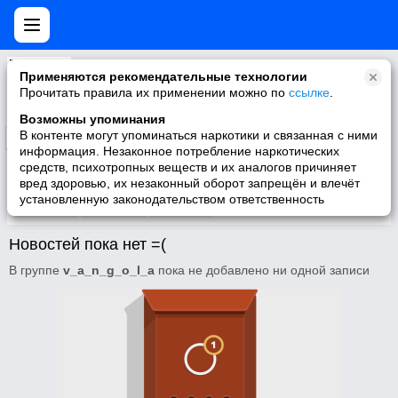
v_a_n_g_o_l_a
Применяются рекомендательные технологии
Прочитать правила их применении можно по
ссылке
.
Возможны упоминания
В контенте могут упоминаться наркотики и связанная с ними
Подписаться
информация. Незаконное потребление наркотических
средств, психотропных веществ и их аналогов причиняет
вред здоровью, их незаконный оборот запрещён и влечёт
установленную законодательством ответственность
Участники
О группе
Видео
Новостей пока нет =(
В группе
v_a_n_g_o_l_a
пока не добавлено ни одной записи