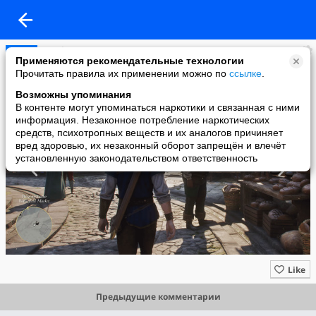
VK Play
Применяются рекомендательные технологии
added a photo
Прочитать правила их применении можно по
ссылке
.
29 May в 20:37
Возможны упоминания
В контенте могут упоминаться наркотики и связанная с ними
информация. Незаконное потребление наркотических
средств, психотропных веществ и их аналогов причиняет
вред здоровью, их незаконный оборот запрещён и влечёт
установленную законодательством ответственность
Like
Предыдущие комментарии