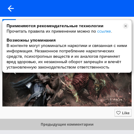
VK Play
Применяются рекомендательные технологии
added a photo
Прочитать правила их применении можно по
ссылке
.
06 Jun в 18:57
Возможны упоминания
В контенте могут упоминаться наркотики и связанная с ними
информация. Незаконное потребление наркотических
средств, психотропных веществ и их аналогов причиняет
вред здоровью, их незаконный оборот запрещён и влечёт
установленную законодательством ответственность
Like
Предыдущие комментарии