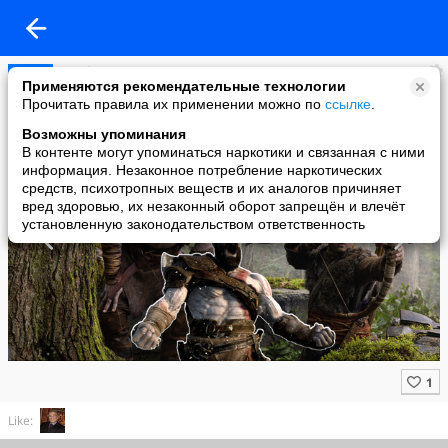
VK Play
Применяются рекомендательные технологии
added a photo
Прочитать правила их применении можно по
ссылке
.
01 Mar в 17:32
Возможны упоминания
В контенте могут упоминаться наркотики и связанная с ними
информация. Незаконное потребление наркотических
средств, психотропных веществ и их аналогов причиняет
вред здоровью, их незаконный оборот запрещён и влечёт
установленную законодательством ответственность
Like: