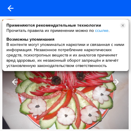
Пальчики оближешь
Применяются рекомендательные технологии
added a photo
Прочитать правила их применении можно по
ссылке
.
11 Aug в 17:58
Возможны упоминания
В контенте могут упоминаться наркотики и связанная с ними
информация. Незаконное потребление наркотических
средств, психотропных веществ и их аналогов причиняет
вред здоровью, их незаконный оборот запрещён и влечёт
установленную законодательством ответственность