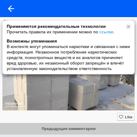
Строительная компания Строй-Мастер, г. Волоколамск
Применяются рекомендательные технологии
added a photo
Прочитать правила их применении можно по
ссылке
.
26 Feb в 21:43
Возможны упоминания
В контенте могут упоминаться наркотики и связанная с ними
информация. Незаконное потребление наркотических
средств, психотропных веществ и их аналогов причиняет
вред здоровью, их незаконный оборот запрещён и влечёт
установленную законодательством ответственность
Like
Предыдущие комментарии