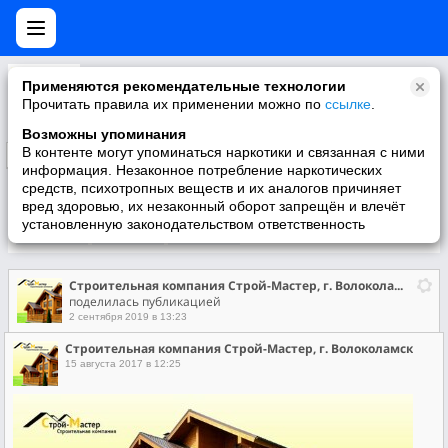
Строительная компания Строй-Мастер, г. Волоколамск
Применяются рекомендательные технологии
Строительная компания
Прочитать правила их применении можно по
ссылке
.
Возможны упоминания
В контенте могут упоминаться наркотики и связанная с ними
Подписаться
информация. Незаконное потребление наркотических
средств, психотропных веществ и их аналогов причиняет
вред здоровью, их незаконный оборот запрещён и влечёт
установленную законодательством ответственность
Участники
О группе
Видео
Строительная компания Строй-Мастер, г. Волоколамск
поделилась публикацией
2 сентября 2019 в 13:23
Строительная компания Строй-Мастер, г. Волоколамск
15 августа 2017 в 12:25