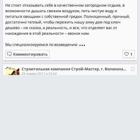
Не стоит отказывать себе в качественном загородном отдыхе, в
возможности дышать свежим воздухом, пить чистую воду и
питаться овощами с собственной грядки. Полноценный, прочный,
достаточно теплый, чтобы пережить нашу зиму дом под ключ
дешево – не сказка, а реальность, и все, что отделяет вас от
нахождения в этой реальности – звонок нам.
Мы специализируемся по возведению
Комментировать
Строительная компания Строй-Мастер, г. Волоколамск
25 января 2017 в 23:42
ВИДЫ РАБОТ
Канализация
При устройстве автономной канализации, может быть
рекомендована установка септика для дома. Автономные септики
широко применяются для устройства канализации на даче, в
небольших коттеджах и загородных домах. Это простейшая
автономная система очистки сточных вод. Обеспечивая частичное
очищение (до 60%), она является оптимальным устройством при
небольшом объеме и низком уровне