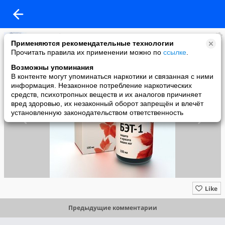
Красота без жертв
Применяются рекомендательные технологии
added a photo
Прочитать правила их применении можно по
ссылке
.
30 Jun в 11:02
Возможны упоминания
В контенте могут упоминаться наркотики и связанная с ними
информация. Незаконное потребление наркотических
средств, психотропных веществ и их аналогов причиняет
вред здоровью, их незаконный оборот запрещён и влечёт
установленную законодательством ответственность
Like
Предыдущие комментарии