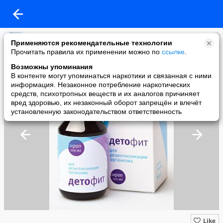
Красота без жертв
Применяются рекомендательные технологии
added a photo
Прочитать правила их применении можно по
ссылке
.
14 Apr в 09:53
Возможны упоминания
В контенте могут упоминаться наркотики и связанная с ними
информация. Незаконное потребление наркотических
средств, психотропных веществ и их аналогов причиняет
вред здоровью, их незаконный оборот запрещён и влечёт
установленную законодательством ответственность
Like