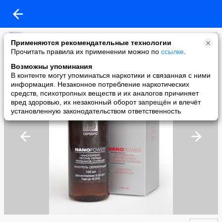
Красота без жертв
Применяются рекомендательные технологии
added a photo
Прочитать правила их применении можно по
ссылке
.
17 Apr в 11:49
Возможны упоминания
В контенте могут упоминаться наркотики и связанная с ними
информация. Незаконное потребление наркотических
средств, психотропных веществ и их аналогов причиняет
вред здоровью, их незаконный оборот запрещён и влечёт
установленную законодательством ответственность