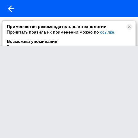
Видео канала
Применяются рекомендательные технологии
327 видео
Прочитать правила их применении можно по
ссылке
.
Возможны упоминания
В контенте могут упоминаться наркотики и связанная с ними
информация. Незаконное потребление наркотических
средств, психотропных веществ и их аналогов причиняет
вред здоровью, их незаконный оборот запрещён и влечёт
установленную законодательством ответственность