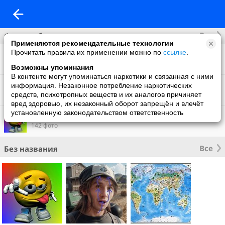
Все
Фотоальбомы
Применяются рекомендательные технологии
Прочитать правила их применении можно по
ссылке
.
Фото со мной
30 фото
Возможны упоминания
В контенте могут упоминаться наркотики и связанная с ними
Фон на обложку
информация. Незаконное потребление наркотических
4 фото
средств, психотропных веществ и их аналогов причиняет
вред здоровью, их незаконный оборот запрещён и влечёт
установленную законодательством ответственность
Что нового
142 фото
Все
Без названия