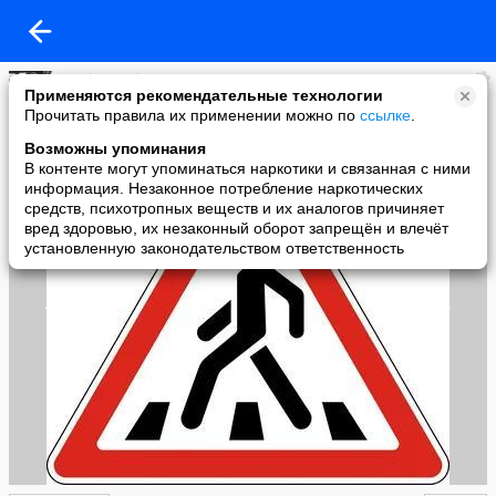
AndreyKudrin10101980
Применяются рекомендательные технологии
added a photo
Прочитать правила их применении можно по
ссылке
.
07 Feb в 18:57
Возможны упоминания
В контенте могут упоминаться наркотики и связанная с ними
информация. Незаконное потребление наркотических
средств, психотропных веществ и их аналогов причиняет
вред здоровью, их незаконный оборот запрещён и влечёт
установленную законодательством ответственность