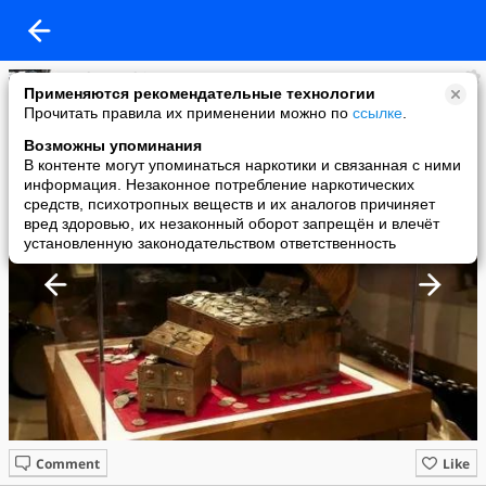
AndreyKudrin10101980
Применяются рекомендательные технологии
added a photo
Прочитать правила их применении можно по
ссылке
.
08 Feb в 12:50
Возможны упоминания
В контенте могут упоминаться наркотики и связанная с ними
информация. Незаконное потребление наркотических
средств, психотропных веществ и их аналогов причиняет
вред здоровью, их незаконный оборот запрещён и влечёт
установленную законодательством ответственность
Comment
Like