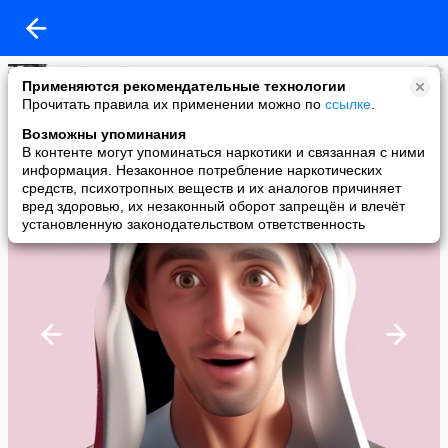
AndreyKudrin10101980
Применяются рекомендательные технологии
added a photo
Прочитать правила их применении можно по
ссылке
.
23 Jan в 09:53
Возможны упоминания
В контенте могут упоминаться наркотики и связанная с ними
информация. Незаконное потребление наркотических
средств, психотропных веществ и их аналогов причиняет
вред здоровью, их незаконный оборот запрещён и влечёт
установленную законодательством ответственность