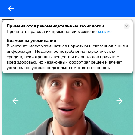
AndreyKudrin10101980
Применяются рекомендательные технологии
added a photo
Прочитать правила их применении можно по
ссылке
.
23 Jan в 09:53
Возможны упоминания
В контенте могут упоминаться наркотики и связанная с ними
информация. Незаконное потребление наркотических
средств, психотропных веществ и их аналогов причиняет
вред здоровью, их незаконный оборот запрещён и влечёт
установленную законодательством ответственность